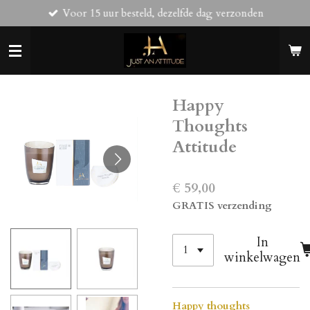
Voor 15 uur besteld, dezelfde dag verzonden
Ga
direct
naar
de
hoofdinhoud
Happy
Thoughts
Attitude
€ 59,00
GRATIS verzending
In
winkelwagen
Happy thoughts