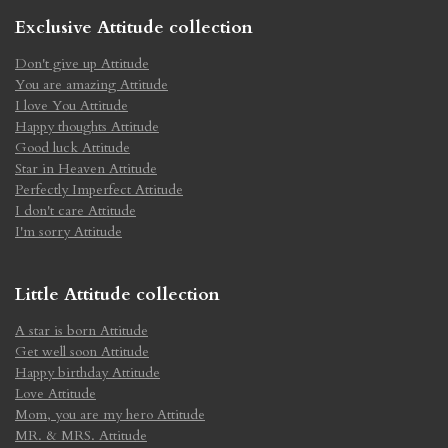
Exclusive Attitude collection
Don't give up Attitude
You are amazing Attitude
I love You Attitude
Happy thoughts Attitude
Good luck Attitude
Star in Heaven Attitude
Perfectly Imperfect Attitude
I don't care Attitude
I'm sorry Attitude
Little Attitude collection
A star is born Attitude
Get well soon Attitude
Happy birthday Attitude
Love Attitude
Mom, you are my hero Attitude
MR. & MRS. Attitude