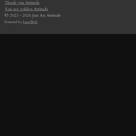
Thank you Attitude
You are golden Attitude
© 2023 - 2026 Just An Attitude
Powered by
JouwWeb